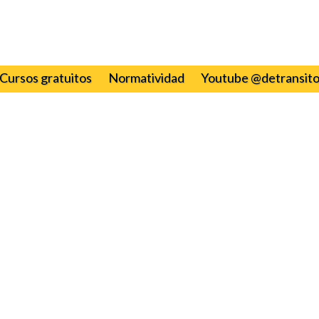
Cursos gratuitos
Normatividad
Youtube @detransit