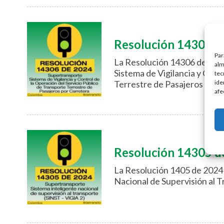
Resolución 14306 d
Par
La Resolución 14306 de 2024
alm
Sistema de Vigilancia y Cont
tec
ide
Terrestre de Pasajeros por 
afe
Resolución 14305 d
La Resolución 1405 de 2024 
Nacional de Supervisión al T