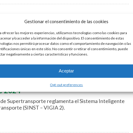
Gestionar el consentimiento de las cookies
e 2024
a ofrecer las mejores experiencias, utilizamos tecnologías como las cookies para
 define los lineamientos técnicos y operativos del
acenar y/o acceder a la información del dispositivo. El consentimiento de estas
rol de la Operación del Servicio Público de Transporte
nologías nos permitirá procesar datos como el comportamiento de navegación o las
ntificaciones únicas en este sitio. No consentir o retirar el consentimiento, puede
Carretera.
ctar negativamente a ciertas características y funciones.
Aceptar
Opt-out preferences
e 2024
de Supertransporte reglamenta el Sistema Inteligente
ransporte (SINST – VIGIA 2).